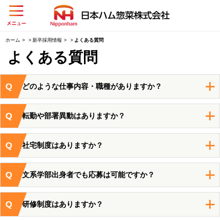
本
文
グ
へ
ロ
ス
ホーム
新卒採用情報
よくある質問
ー
キ
よくある質問
バ
ッ
ル
プ
メ
Q
ニ
どのような仕事内容・職種がありますか？
ュ
ー
Q
転勤や部署異動はありますか？
を
開
閉
Q
社宅制度はありますか？
す
る
Q
文系学部出身者でも応募は可能ですか？
Q
研修制度はありますか？