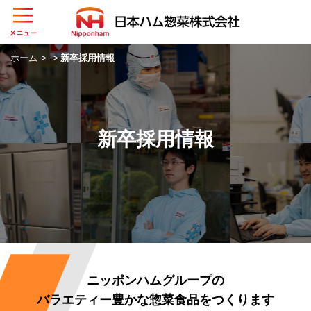
本
文
グ
へ
ロ
ス
ホーム
新卒採用情報
ー
キ
バ
ッ
ル
プ
メ
ニ
新卒採用情報
ュ
ー
を
開
閉
す
る
ニッポンハムグループの
バラエティー豊かな惣菜食品をつくります